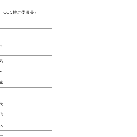
（COC推進委員長）
子
気
幸
生
美
信
夫
一