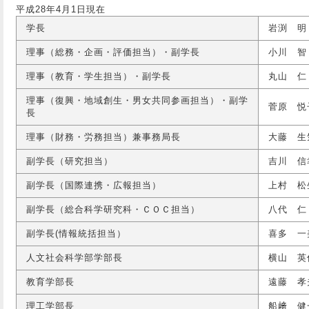
平成28年4月1日現在
学長
岩渕 明
理事（総務・企画・評価担当）・副学長
小川 智
理事（教育・学生担当）・副学長
丸山 仁
理事（復興・地域創生・男女共同参画担当）・副学
菅原 悦
長
理事（財務・労務担当）兼事務局長
大藤 生
副学長（研究担当）
吉川 信
副学長（国際連携・広報担当）
上村 松
副学長（総合科学研究科・ＣＯＣ担当）
八代 仁
副学長(情報統括担当）
喜多 一
人文社会科学部学部長
横山 英
教育学部長
遠藤 孝
理工学部長
船﨑 健